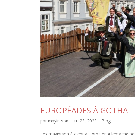
EUROPÉADES À GOTHA
par
mayintson
|
Juil 23, 2023
|
Blog
Les mayintson étaient à Gotha en Allemagne pour